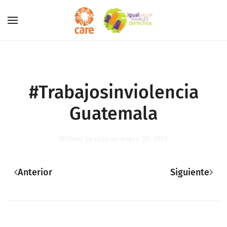
Skip to main content
#Trabajosinviolencia
Guatemala
Written by
nido
on
enero 29, 2021
.
Anterior
Siguiente