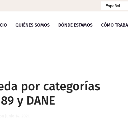
Idioma
ICIO
QUIÉNES SOMOS
DÓNDE ESTAMOS
CÓMO TRABA
eda por categorías
189 y DANE
on
junio 14, 2021
.